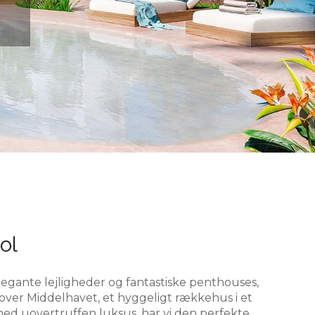
ol
legante lejligheder og fantastiske penthouses,
 over Middelhavet, et hyggeligt rækkehus i et
ed uovertruffen luksus, har vi den perfekte