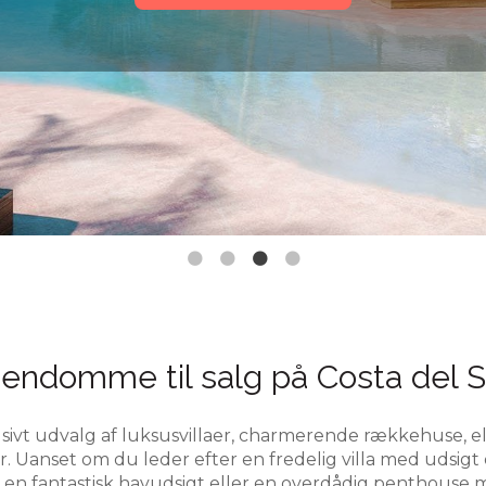
jendomme til salg på Costa del S
sivt udvalg af luksusvillaer, charmerende rækkehuse, e
r. Uanset om du leder efter en fredelig villa med udsigt
en fantastisk havudsigt eller en overdådig penthouse m